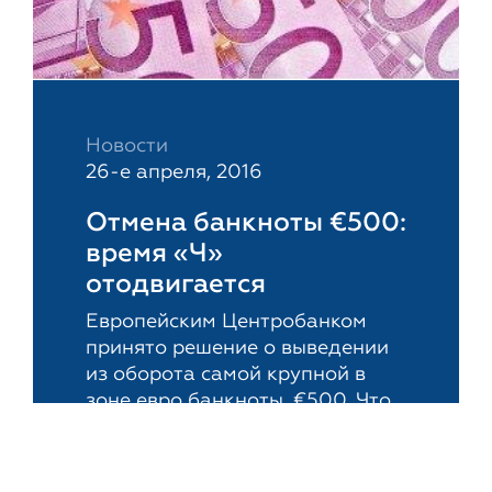
Новости
26-е апреля, 2016
Отмена банкноты €500:
время «Ч»
отодвигается
Европейским Центробанком
принято решение о выведении
из оборота самой крупной в
зоне евро банкноты, €500. Что
может стоять за этим
решением...