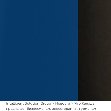
Intelligent Solution Group
>
Новости
> Что Канада
предлагает бизнесменам, инвесторам и… гурманам