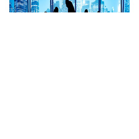
Среди услуг инвестиционного
консалтинга у нас также появляются
инновационные направления, в частности,
по инвестициям в криптовалютные
сервисы и проекты, актуальность которых