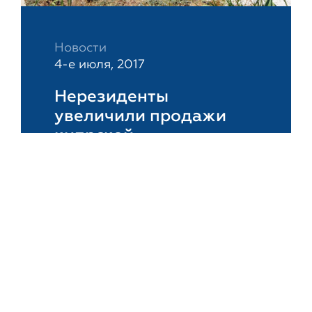
Новости
4-е июля, 2017
Нерезиденты
увеличили продажи
кипрской
недвижимости на 348%
Состоятельные инвесторы–
иммигранты приобретают
гражданство Кипра, активно
скупая жилую и коммерческую
недвижимость зеленого
острова. Согласно...