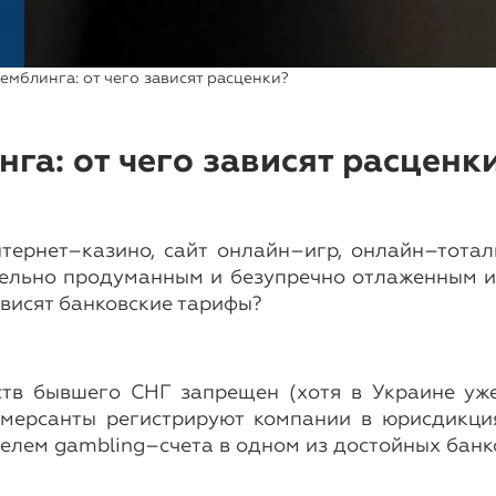
емблинга: от чего зависят расценки?
га: от чего зависят расценк
ернет–казино, сайт онлайн–игр, онлайн–тотал
льно продуманным и безупречно отлаженным ин
ависят банковские тарифы?
ств бывшего СНГ запрещен (хотя в Украине уж
ммерсанты регистрируют компании в юрисдикц
телем gambling–счета в одном из достойных банк