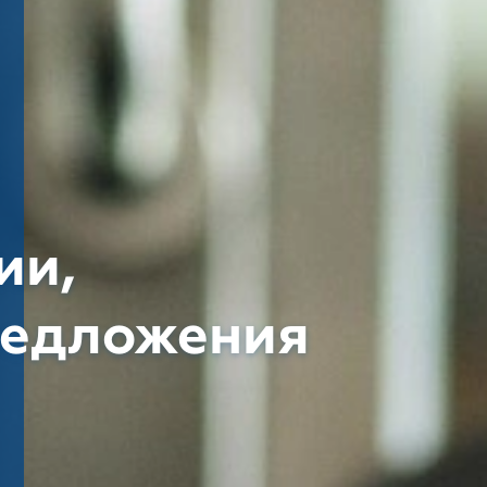
ии,
редложения