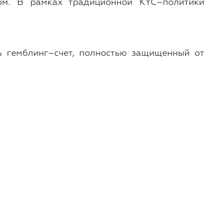
ром. В рамках традиционной KYC–политики
ь гемблинг–счет, полностью защищенный от
Новости
7-е апреля, 2017