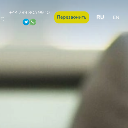
+44 789 803 99 10
RU
Перезвонить
EN
ST)