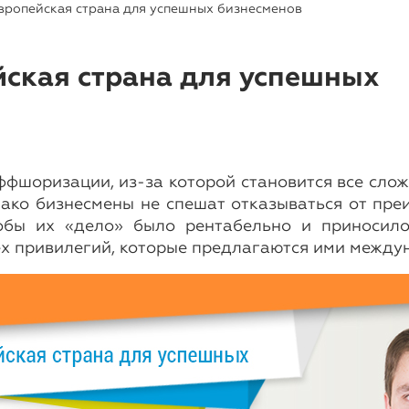
вропейская страна для успешных бизнесменов
ская страна для успешных
фшоризации, из-за которой становится все сло
нако бизнесмены не спешат отказываться от пре
обы их «дело» было рентабельно и приносило
х привилегий, которые предлагаются ими между