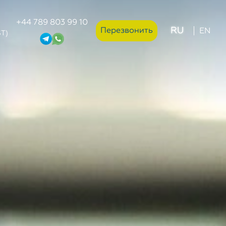
+44 789 803 99 10
RU
Перезвонить
EN
ST)