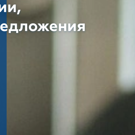
ии,
редложения