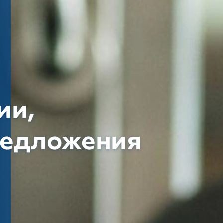
ии,
редложения