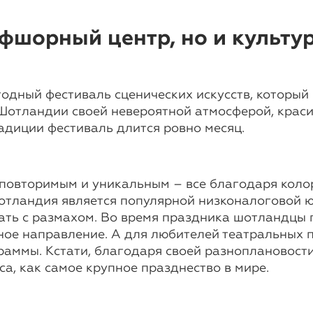
фшорный центр, но и культу
егодный фестиваль сценических искусств, который
 Шотландии своей невероятной атмосферой, крас
радиции фестиваль длится ровно месяц.
повторимым и уникальным – все благодаря колор
Шотландия является популярной низконалоговой ю
хать с размахом. Во время праздника шотландцы 
ьное направление. А для любителей театральных 
граммы. Кстати, благодаря своей разноплановос
са, как самое крупное празднество в мире.