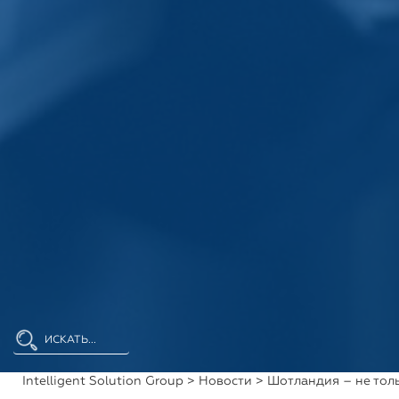
Intelligent Solution Group
>
Новости
> Шотландия – не тол