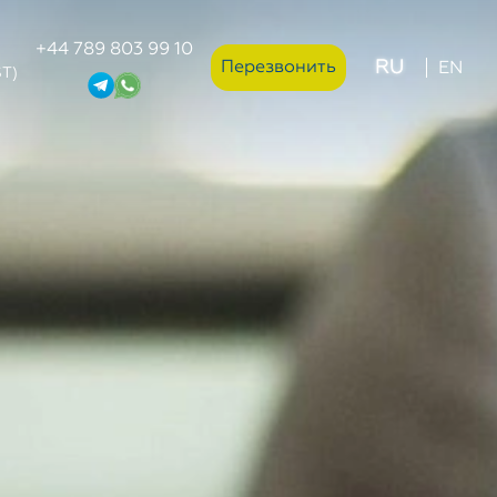
+44 789 803 99 10
RU
Перезвонить
EN
ST)