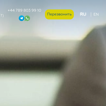
+44 789 803 99 10
RU
Перезвонить
EN
ST)