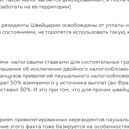
и, такой налог является фиксированным, и после
аботать на ее территории).
резиденты Швейцарии освобождены от уплаты на
остояниями, не торопятся использовать такую, 
оими налоговыми ставками для состоятельных гра
глашение об исключении двойного налогообложе
нцузов привилегий паушального налогообложе
рат 50% взимаемого у источника выплат (во Фран
оставил 30%. И это при том, что для прочих шв
гориям привилегированных нерезидентов паушаль
ение этого факта тоже базируется на особенностя