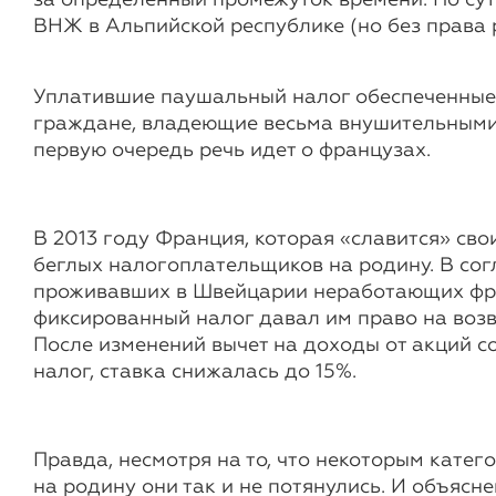
за определенный промежуток времени. По сут
ВНЖ в Альпийской республике (но без права р
Уплатившие паушальный налог обеспеченные 
граждане, владеющие весьма внушительными с
первую очередь речь идет о французах.
В 2013 году Франция, которая «славится» св
беглых налогоплательщиков на родину. В со
проживавших в Швейцарии неработающих фра
фиксированный налог давал им право на возв
После изменений вычет на доходы от акций с
налог, ставка снижалась до 15%.
Правда, несмотря на то, что некоторым кате
на родину они так и не потянулись. И объясн