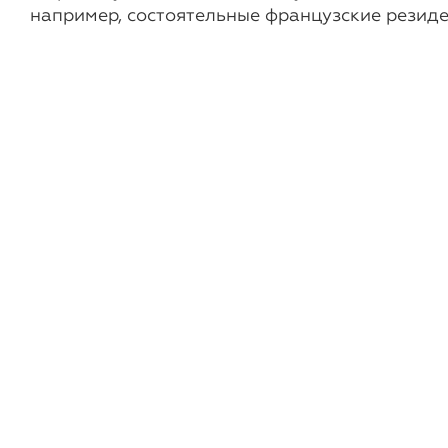
например, состоятельные французские резиде
уплачивать налог на наследство, ставка кото
Другие новости и статьи