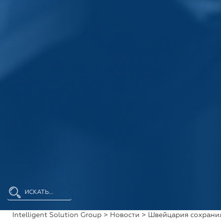
Intelligent Solution Group
>
Новости
> Швейцария сохрани