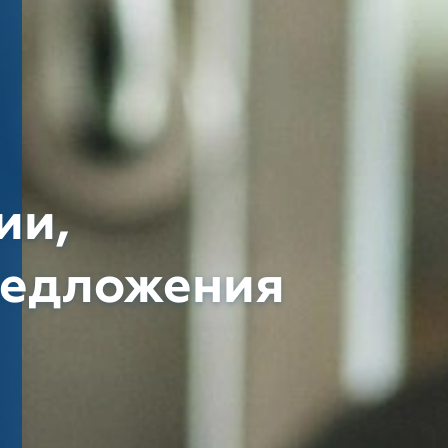
ии,
редложения