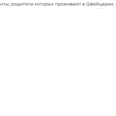
нты, родители которых проживают в Швейцарии, 
рого на родине для них может достигать 45%.
Новости
23-е декабря, 2014
Оффшорный бизнес-2015:
мы не будем ждать
милостей от природы
Вот и заканчивается 2014-й – год,
который запомнится принятием и
вступлением в силу законов,