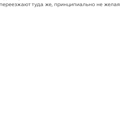
переезжают туда же, принципиально не желая
Новости
23-е декабря, 2014
Карибский рай требует
сменить паспорта
После того как Канада закрыла
возможность безвизового въезда на свою
территорию для граждан Федерации
Сент-Китс и Невис, некоторые граждане...