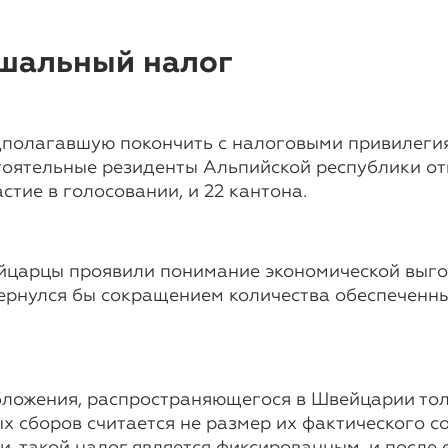
шальный налог
едполагавшую покончить с налоговыми привилег
тоятельные резиденты Альпийской республики от
стие в голосовании, и 22 кантона.
царцы проявили понимание экономической выгод
бернулся бы сокращением количества обеспеченн
ложения, распространяющегося в Швейцарии тольк
 сборов считается не размер их фактического со