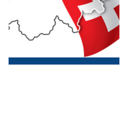
Новости
1-е марта, 2016
ВНЖ в Швейцарии:
были бы желание и
возможности…
Сару Маргарет Фергюсон,
герцогиню Йоркскую, вскоре