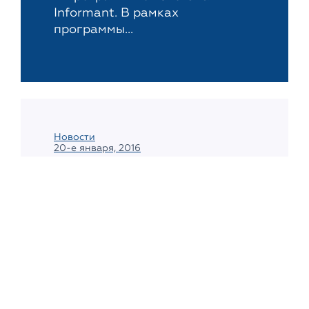
Informant. В рамках
программы...
Новости
20-е января, 2016
7 малоизвестных
фактов о Гонконге
Всем хорошо известно, что Гонконг стал
особым административным районом
Китая после того, как более 150 лет
находился в подчинении Британской
короны...