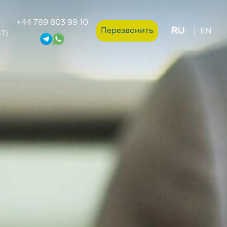
+44 789 803 99 10
RU
Перезвонить
EN
ST)