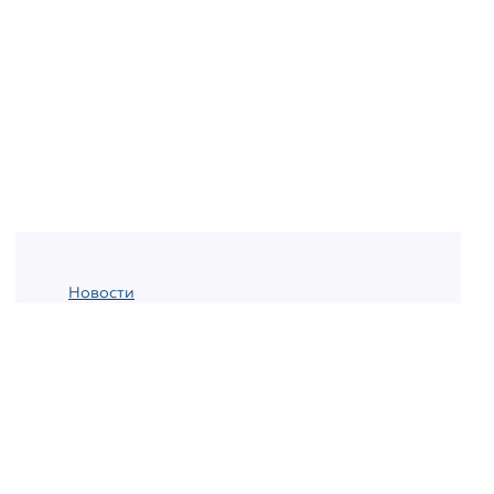
Новости
11-е августа, 2016
Все больше граждан
Великобритании
стремятся получить
гражданство Кипра