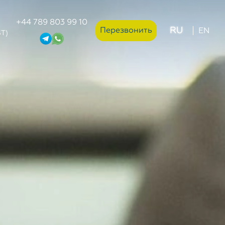
+44 789 803 99 10
RU
Перезвонить
EN
ST)