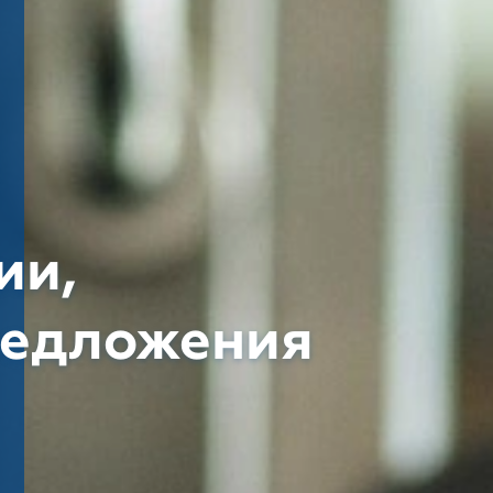
ии,
редложения