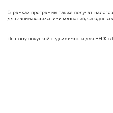
В рамках программы также получат налогов
для занимающихся ими компаний, сегодня сос
Поэтому покупкой недвижимости для ВНЖ в И
снижение ставки корпоративного налогооблож
Автор: Команда Intelligent Solution Group
Другие новости и статьи