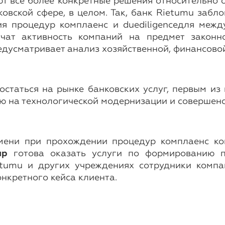
т все более конкретные решения относительно 
ковской сфере, в целом. Так, банк Rietumu забло
я процедур комплаенс и duediligenceдля межд
чат активность компаний на предмет законн
едусматривает анализ хозяйственной, финансово
таться на рынке банковских услуг, первым из
ю на технологической модернизации и совершен
мени при прохождении процедур комплаенс кон
up
готова оказать услуги по формированию п
etumu и других учреждениях сотрудники комп
нкретного кейса клиента.