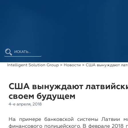
Intelligent Solution Group
>
Новости
> США вынуждают латв
США вынуждают латвийски
своем будущем
4-е апреля, 2018
На примере банковской системы Латвии м
финансового полицейского. В феврале 2018 