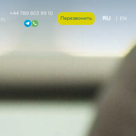
+44 789 803 99 10
RU
Перезвонить
EN
ST)