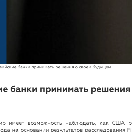
ийские банки принимать решения о своем будущем
е банки принимать решения
ир имеет возможность наблюдать, как США р
года на основании результатов расследования 