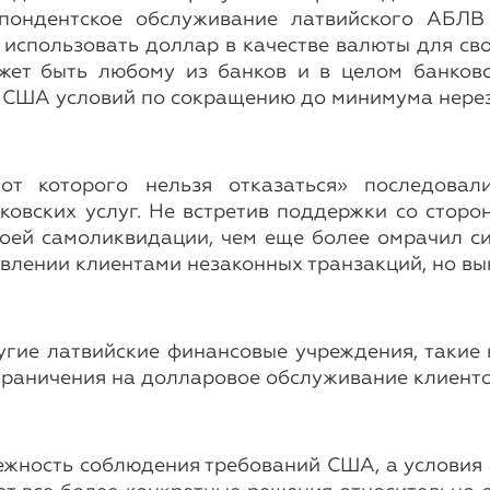
спондентское обслуживание латвийского АБЛ
 использовать доллар в качестве валюты для св
жет быть любому из банков и в целом банков
 США условий по сокращению до минимума нерез
от которого нельзя отказаться» последовал
овских услуг. Не встретив поддержки со сторо
ей самоликвидации, чем еще более омрачил си
влении клиентами незаконных транзакций, но вы
гие латвийские финансовые учреждения, такие 
ограничения на долларовое обслуживание клиент
збежность соблюдения требований США, а услови