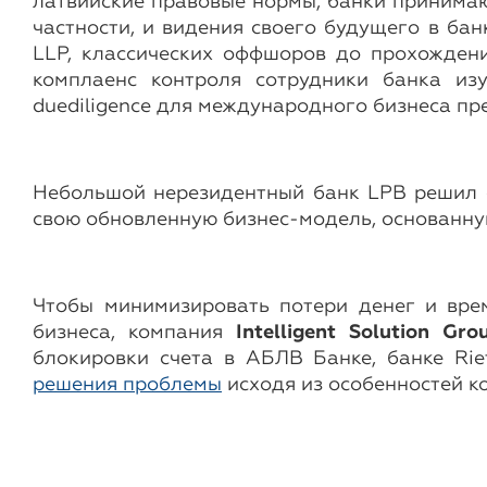
латвийские правовые нормы, банки принимаю
частности, и видения своего будущего в бан
LLP, классических оффшоров до прохождени
комплаенс контроля сотрудники банка изу
duediligence для международного бизнеса пр
Небольшой нерезидентный банк LPB решил ос
свою обновленную бизнес-модель, основанну
Чтобы минимизировать потери денег и вре
бизнеса, компания
Intelligent Solution Gro
блокировки счета в АБЛВ Банке, банке Ri
решения проблемы
исходя из особенностей ко
Автор: Команда Intelligent Solution Group