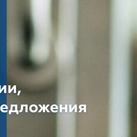
ии,
редложения