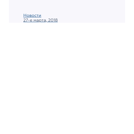
Новости
27-е марта, 2018
Как связаны рекламная
политика Google и
возможность купить
криптовалюту в
криптомате
Запрет на размещение рекламы
криптовалют и проведение ICO,
вводимый Google с июня текущего года,
нанесет существенный ущерб бизнесу
молодого...