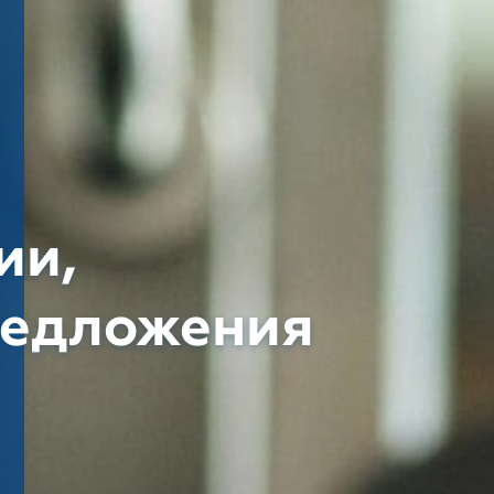
ии,
редложения