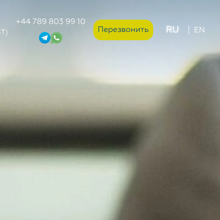
+44 789 803 99 10
RU
Перезвонить
EN
ST)