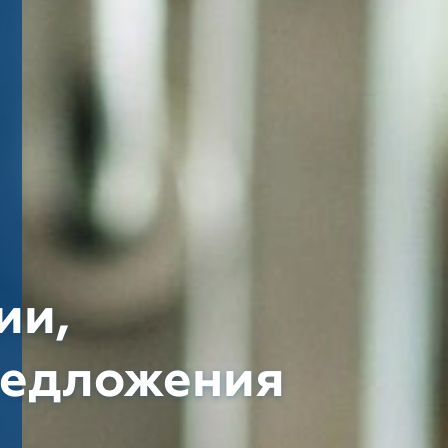
ии,
редложения