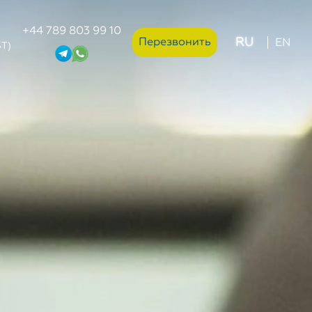
+44 789 803 99 10
RU
Перезвонить
EN
ST)