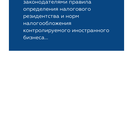
законодателями правила
определения налогового
резидентства и норм
налогообложения
контролируемого иностранного
бизнеса...
Новости
23-е апреля, 2014
В Германии резко
возросло число
добровольных
декларантов