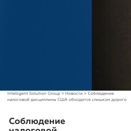
Intelligent Solution Group
>
Новости
> Соблюдение
налоговой дисциплины США обходится слишком дорого
Соблюдение
налоговой