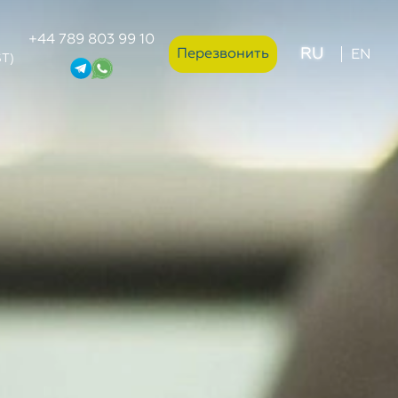
+44 789 803 99 10
RU
Перезвонить
EN
ST)