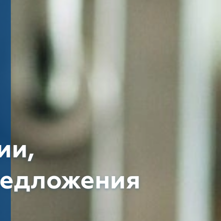
ии,
редложения