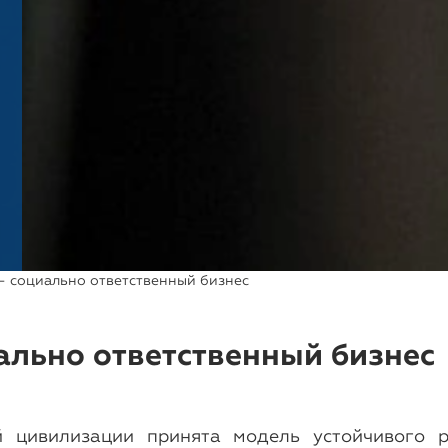
— социально ответственный бизнес
ально ответственный бизнес
й цивилизации принята модель устойчивого р