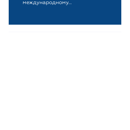
международному...
Новости
18-е ноября, 2015
Caveat Emptor! или
Сколько стоит
регистрация
оффшорной компании
Авторство рекомендации «Caveat
Emptor!» приписывают древним
римлянам. Уже в те далекие времена,
знающие люди советовали
покупателям...