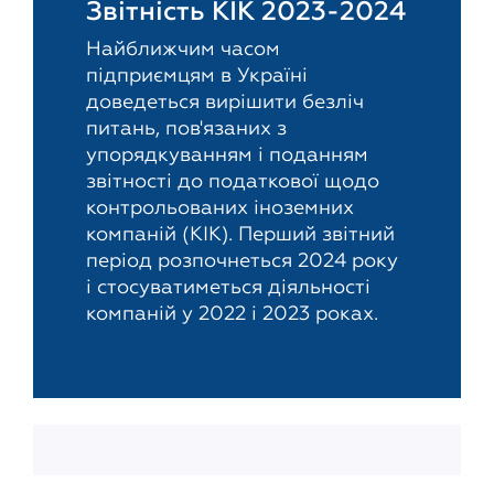
Звітність КІК 2023-2024
Найближчим часом
підприємцям в Україні
доведеться вирішити безліч
питань, пов'язаних з
упорядкуванням і поданням
звітності до податкової щодо
контрольованих іноземних
компаній (КІК). Перший звітний
період розпочнеться 2024 року
і стосуватиметься діяльності
компаній у 2022 і 2023 роках.
Новости