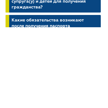
супруга(у) и детей для получения
гражданства?
Какие обязательства возникают
после получения паспорта
Кыргызстана (проживание, налоги,
воинский учёт)?
Я не являюсь гражданином страны
СНГ до 1991 года. Могу ли я
получить гражданство
Кыргызстана по этой программе?
Кейсы:
КЕЙС: КАК ВОССТАНОВИТЬ
КИРГИЗСКОЕ ГРАЖДАНСТВО, И
ЗАЧЕМ