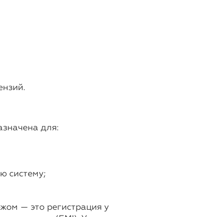
ензий.
азначена для:
ю систему;
жом — это регистрация у